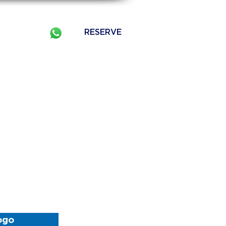
RESERVE
o
More
ogo