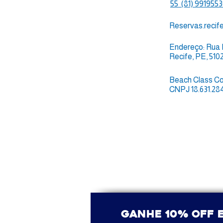
55 (81) 991955
Reservas.recif
Endereço: Rua D
Recife, PE, 510
Beach Class Co
CNPJ 18.631.28
ganhe 10% OFF e