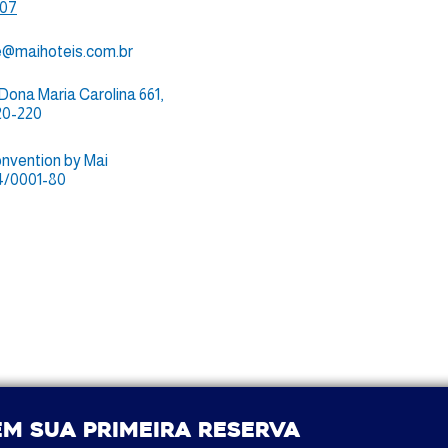
307
e@maihoteis.com.br
ona Maria Carolina 661,
20-220
nvention by Mai
4/0001-80
m sua primeira reserva