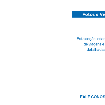
Fotos e V
Esta seção, cria
de viagens e
detalhada
FALE CONO