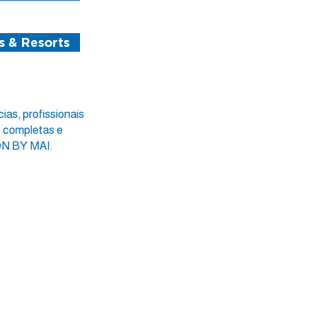
s & Resorts
as, profissionais
s completas e
ON BY MAI.